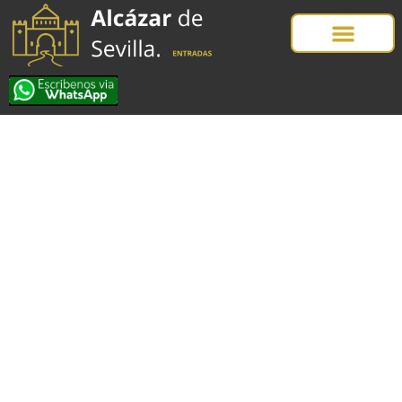
Qué ver en Sevilla en
2 días | Escapada
imprescindible
By
Alcázar Sevilla Entradas