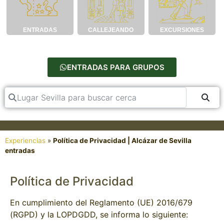
ENTRADAS
CALLEJEANDO
EXCURSIONES
ENTRADAS PARA GRUPOS
Lugar Sevilla para buscar cerca
Bus
Experiencias
»
Política de Privacidad | Alcázar de Sevilla
entradas
Política de Privacidad
En cumplimiento del Reglamento (UE) 2016/679
(RGPD) y la LOPDGDD, se informa lo siguiente: