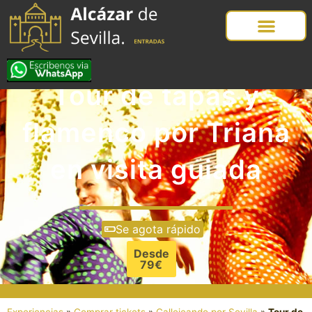
Tour de tapas y
flamenco por Triana
en visita guiada
Se agota rápido
Desde
79€