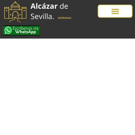
Categoría: Guías y
Rutas por Sevilla
Blog "Cosas que
hacer en Sevilla"