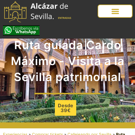
Ruta guiada Cardo
Máximo - Visita a la
Sevilla patrimonial
Desde
39€
Experiencias
»
Comprar tickets
»
Callejeando por Sevilla
»
Ruta