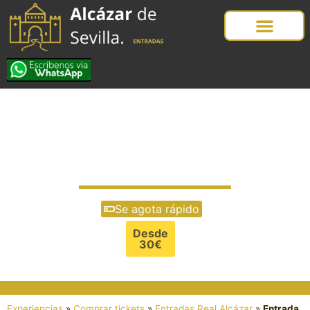
Entrada Real Alcázar
de Sevilla sin guía
Se agota rápido
Desde
30€
Experiencias
»
Comprar tickets
»
Entradas Real Alcázar
»
Entrada